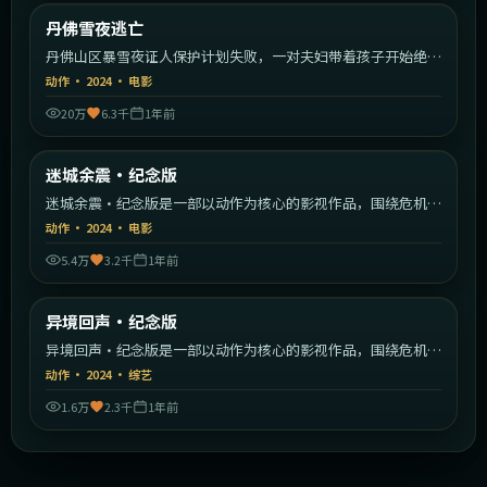
美国
丹佛雪夜逃亡
最新
丹佛山区暴雪夜证人保护计划失败，一对夫妇带着孩子开始绝命
逃亡。
动作
·
2024
·
电影
20万
6.3千
1年前
2:13:54
中国大陆
迷城余震·纪念版
最新
迷城余震·纪念版是一部以动作为核心的影视作品，围绕危机、
反转与人物成长展开，整体节奏紧凑，值得推荐观看。
动作
·
2024
·
电影
5.4万
3.2千
1年前
1:35:14
英国
异境回声·纪念版
最新
异境回声·纪念版是一部以动作为核心的影视作品，围绕危机、
反转与人物成长展开，整体节奏紧凑，值得推荐观看。
动作
·
2024
·
综艺
1.6万
2.3千
1年前