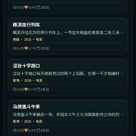
36万
9.8千
2年前
2:17:19
日本
横滨夜行列车
热门
横滨开往北方的夜行列车上，一节空车厢里的乘客接二连三消
失。
悬疑
·
2025
·
电影
36万
9.7千
1年前
1:59:34
日本
涩谷十字路口
热门
涩谷十字路口每天擦肩而过的两个上班族，在第一千次相遇时终
于停下。
爱情
·
2024
·
电影
36万
9.7千
2年前
1:48:40
西班牙
马德里斗牛季
热门
马德里斗牛季最后一场，年轻女斗牛士与法国摄影师之间的烈日
恋曲。
爱情
·
2023
·
电影
36万
9.8千
3年前