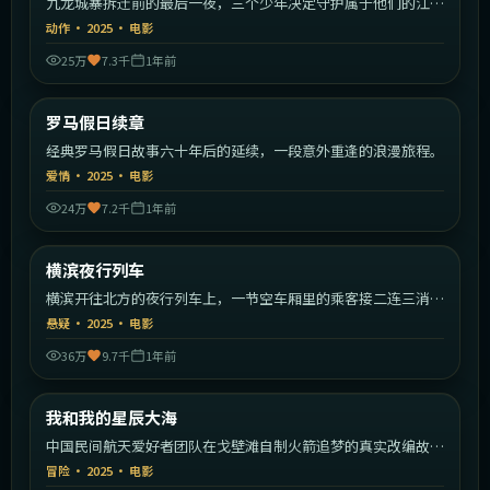
九龙城寨拆迁前的最后一夜，三个少年决定守护属于他们的江
湖。
动作
·
2025
·
电影
25万
7.3千
1年前
1:46:09
意大利
罗马假日续章
最新
经典罗马假日故事六十年后的延续，一段意外重逢的浪漫旅程。
爱情
·
2025
·
电影
24万
7.2千
1年前
2:17:19
日本
横滨夜行列车
最新
横滨开往北方的夜行列车上，一节空车厢里的乘客接二连三消
失。
悬疑
·
2025
·
电影
36万
9.7千
1年前
2:01:49
中国大陆
我和我的星辰大海
最新
中国民间航天爱好者团队在戈壁滩自制火箭追梦的真实改编故
事。
冒险
·
2025
·
电影