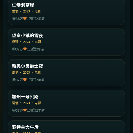
韩国
仁寺洞茶屋
精选
爱情
·
2023
·
电影
38万
1万
2年前
2:25:32
中国大陆
望京小镇的雪夜
精选
悬疑
·
2023
·
电影
37万
1万
2年前
2:03:30
美国
新奥尔良爵士夜
精选
爱情
·
2023
·
电影
37万
1万
2年前
2:20:56
美国
加州一号公路
精选
爱情
·
2023
·
电影
37万
1万
2年前
2:03:52
美国
亚特兰大午后
精选