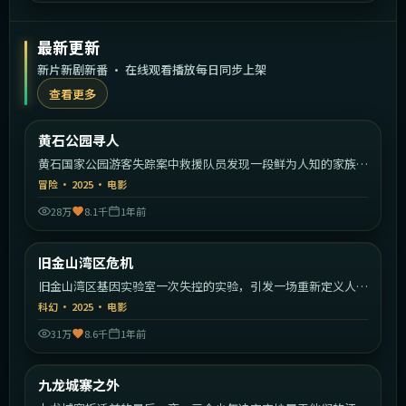
最新更新
新片新剧新番 · 在线观看播放每日同步上架
查看更多
2:16:30
美国
黄石公园寻人
最新
黄石国家公园游客失踪案中救援队员发现一段鲜为人知的家族秘
密。
冒险
·
2025
·
电影
28万
8.1千
1年前
1:35:39
美国
旧金山湾区危机
最新
旧金山湾区基因实验室一次失控的实验，引发一场重新定义人类
的危机。
科幻
·
2025
·
电影
31万
8.6千
1年前
2:10:26
中国香港
九龙城寨之外
最新