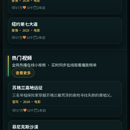
爱情
·
2024
·
电影
37万
10千
2年前
2:09:40
美国
纽约第七大道
精选
爱情
·
2023
·
电影
37万
10千
2年前
热门视频
全网热播在线小视频 · 实时同步在线观看播放榜单
查看更多
1:46:35
英国
苏格兰高地远征
热门
三名年轻探险家穿越苏格兰最荒凉的高地寻找失踪的曾祖父。
冒险
·
2024
·
电影
37万
10千
1年前
1:43:32
美国
菲尼克斯沙漠
热门