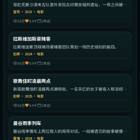
菲尼克斯沙漠考古队意外发现古印第安城邦遗址，一夜之间被陌
生武装包围。
冒险
·
2023
·
电影
36万
9.9千
3年前
2:05:50
美国
拉斯维加斯豪赌客
热门
拉斯维加斯顶级赌场豪赌客团队策划一场历史级别的偷窃。
犯罪
·
2024
·
电影
36万
9.9千
2年前
1:47:59
日本
歌舞伎町凌晨两点
热门
新宿歌舞伎町凌晨两点酒吧街，一名失忆的女子被卷入帮派权力
斗争。
犯罪
·
2025
·
电影
36万
9.9千
1年前
2:22:07
泰国
曼谷雨季列车
热门
曼谷雨季慢车上两位旅人的雨夜对谈，一段被遗忘的故事被慢慢
唤起。
爱情
·
2024
·
电影