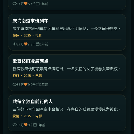
17万
5.7千
1年前
1:42:55
韩国
庆尚南道末班列车
最新
庆尚南道末班列车封闭车厢里出现不明病例，一夜之间秩序崩
塌。
惊悚
·
2025
·
电影
27万
7.8千
1年前
1:47:59
日本
歌舞伎町凌晨两点
最新
新宿歌舞伎町凌晨两点酒吧街，一名失忆的女子被卷入帮派权力
斗争。
犯罪
·
2025
·
电影
36万
9.9千
1年前
2:05:23
中国大陆
致每个独自前行的人
最新
三位都市青年因深夜电台相识，在各自的孤独里慢慢成为彼此的
灯塔。
爱情
·
2025
·
电影
33万
9千
1年前
1:37:22