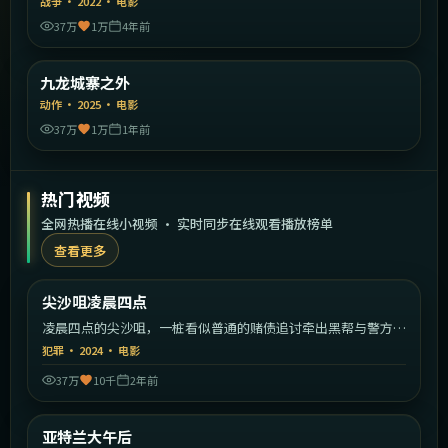
战争
·
2022
·
电影
37万
1万
4年前
1:50:26
中国香港
九龙城寨之外
精选
动作
·
2025
·
电影
37万
1万
1年前
热门视频
全网热播在线小视频 · 实时同步在线观看播放榜单
查看更多
2:16:40
中国香港
尖沙咀凌晨四点
热门
凌晨四点的尖沙咀，一桩看似普通的赌债追讨牵出黑帮与警方的
暗战。
犯罪
·
2024
·
电影
37万
10千
2年前
2:03:52
美国
亚特兰大午后
热门