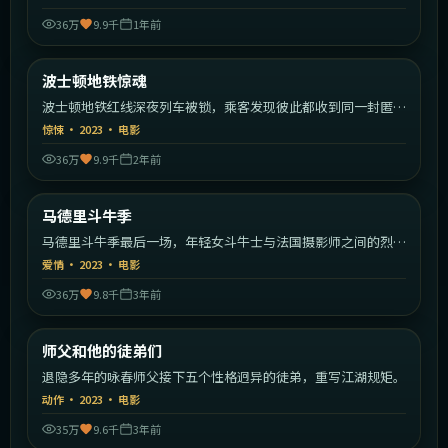
36万
9.9千
1年前
2:01:11
美国
波士顿地铁惊魂
热门
波士顿地铁红线深夜列车被锁，乘客发现彼此都收到同一封匿名
信。
惊悚
·
2023
·
电影
36万
9.9千
2年前
1:45:40
西班牙
马德里斗牛季
热门
马德里斗牛季最后一场，年轻女斗牛士与法国摄影师之间的烈日
恋曲。
爱情
·
2023
·
电影
36万
9.8千
3年前
2:17:52
中国香港
师父和他的徒弟们
热门
退隐多年的咏春师父接下五个性格迥异的徒弟，重写江湖规矩。
动作
·
2023
·
电影
35万
9.6千
3年前