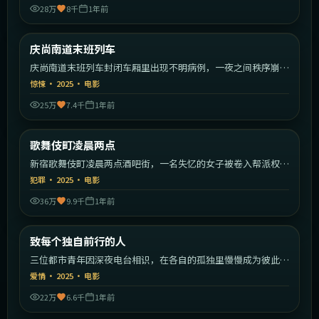
28万
8千
1年前
2:24:55
韩国
庆尚南道末班列车
最新
庆尚南道末班列车封闭车厢里出现不明病例，一夜之间秩序崩
塌。
惊悚
·
2025
·
电影
25万
7.4千
1年前
1:54:59
日本
歌舞伎町凌晨两点
最新
新宿歌舞伎町凌晨两点酒吧街，一名失忆的女子被卷入帮派权力
斗争。
犯罪
·
2025
·
电影
36万
9.9千
1年前
2:27:23
中国大陆
致每个独自前行的人
最新
三位都市青年因深夜电台相识，在各自的孤独里慢慢成为彼此的
灯塔。
爱情
·
2025
·
电影
22万
6.6千
1年前
1:33:22