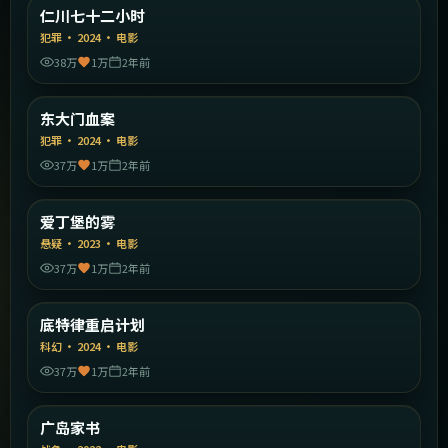
韩国
仁川七十二小时
精选
犯罪
·
2024
·
电影
38万
1万
2年前
2:09:38
韩国
东大门血案
精选
犯罪
·
2024
·
电影
37万
1万
2年前
1:43:50
英国
爱丁堡的雾
精选
悬疑
·
2023
·
电影
37万
1万
2年前
1:46:54
美国
底特律重启计划
精选
科幻
·
2024
·
电影
37万
1万
2年前
2:05:21
日本
广岛家书
精选