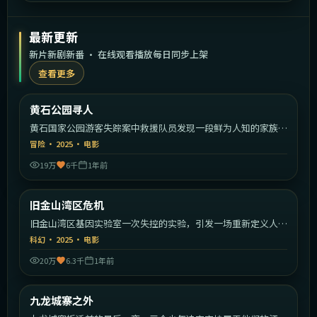
最新更新
新片新剧新番 · 在线观看播放每日同步上架
查看更多
2:18:30
美国
黄石公园寻人
最新
黄石国家公园游客失踪案中救援队员发现一段鲜为人知的家族秘
密。
冒险
·
2025
·
电影
19万
6千
1年前
1:52:39
美国
旧金山湾区危机
最新
旧金山湾区基因实验室一次失控的实验，引发一场重新定义人类
的危机。
科幻
·
2025
·
电影
20万
6.3千
1年前
1:50:26
中国香港
九龙城寨之外
最新