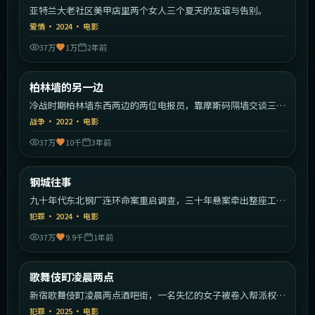
亚特兰大老社区美甲店里两个女人三个夏天的友谊与告别。
爱情
·
2024
·
电影
37万
1万
2年前
1:50:51
德国
柏林墙的另一边
热门
冷战时期柏林墙东西两边的两位电报员，靠摩斯码隔墙交谈三十
年。
战争
·
2022
·
电影
37万
10千
3年前
1:50:20
中国大陆
钢城往事
热门
九十年代东北钢厂连环命案重启调查，三十年悬案牵出整座工业
城的秘密。
犯罪
·
2024
·
电影
37万
9.9千
1年前
1:54:59
日本
歌舞伎町凌晨两点
热门
新宿歌舞伎町凌晨两点酒吧街，一名失忆的女子被卷入帮派权力
斗争。
犯罪
·
2025
·
电影