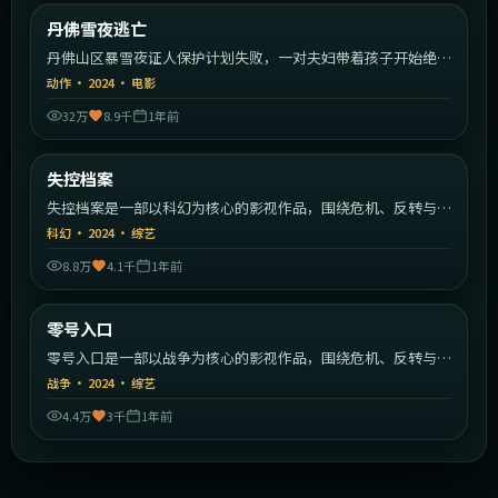
美国
丹佛雪夜逃亡
最新
丹佛山区暴雪夜证人保护计划失败，一对夫妇带着孩子开始绝命
逃亡。
动作
·
2024
·
电影
32万
8.9千
1年前
1:56:10
中国大陆
失控档案
最新
失控档案是一部以科幻为核心的影视作品，围绕危机、反转与人
物成长展开，整体节奏紧凑，值得推荐观看。
科幻
·
2024
·
综艺
8.8万
4.1千
1年前
2:12:42
日本
零号入口
最新
零号入口是一部以战争为核心的影视作品，围绕危机、反转与人
物成长展开，整体节奏紧凑，值得推荐观看。
战争
·
2024
·
综艺
4.4万
3千
1年前