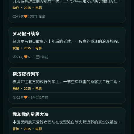
九龙城寨拆迁前的最后一夜，三个少年决定守护属于他们的江
湖。
动作
·
2025
·
电影
37万
1万
1年前
2:00:09
意大利
罗马假日续章
最新
经典罗马假日故事六十年后的延续，一段意外重逢的浪漫旅程。
爱情
·
2025
·
电影
21万
6.5千
1年前
2:20:19
日本
横滨夜行列车
最新
横滨开往北方的夜行列车上，一节空车厢里的乘客接二连三消
失。
悬疑
·
2025
·
电影
12万
4.6千
1年前
2:01:49
中国大陆
我和我的星辰大海
最新
中国民间航天爱好者团队在戈壁滩自制火箭追梦的真实改编故
事。
冒险
·
2025
·
电影